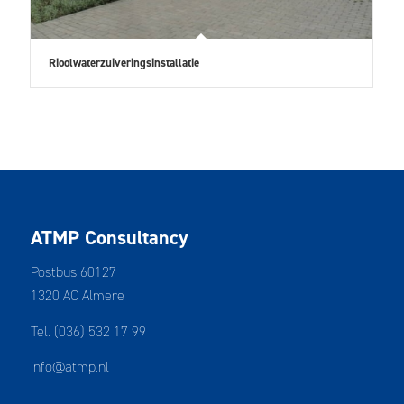
Rioolwaterzuiveringsinstallatie
ATMP Consultancy
Postbus 60127
1320 AC Almere
Tel. (036) 532 17 99
info@atmp.nl